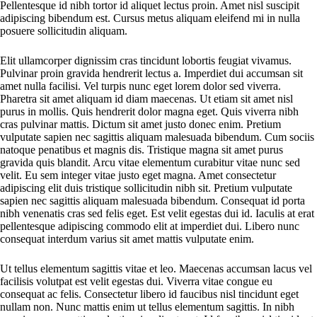
Pellentesque id nibh tortor id aliquet lectus proin. Amet nisl suscipit
adipiscing bibendum est. Cursus metus aliquam eleifend mi in nulla
posuere sollicitudin aliquam.
Elit ullamcorper dignissim cras tincidunt lobortis feugiat vivamus.
Pulvinar proin gravida hendrerit lectus a. Imperdiet dui accumsan sit
amet nulla facilisi. Vel turpis nunc eget lorem dolor sed viverra.
Pharetra sit amet aliquam id diam maecenas. Ut etiam sit amet nisl
purus in mollis. Quis hendrerit dolor magna eget. Quis viverra nibh
cras pulvinar mattis. Dictum sit amet justo donec enim. Pretium
vulputate sapien nec sagittis aliquam malesuada bibendum. Cum sociis
natoque penatibus et magnis dis. Tristique magna sit amet purus
gravida quis blandit. Arcu vitae elementum curabitur vitae nunc sed
velit. Eu sem integer vitae justo eget magna. Amet consectetur
adipiscing elit duis tristique sollicitudin nibh sit. Pretium vulputate
sapien nec sagittis aliquam malesuada bibendum. Consequat id porta
nibh venenatis cras sed felis eget. Est velit egestas dui id. Iaculis at erat
pellentesque adipiscing commodo elit at imperdiet dui. Libero nunc
consequat interdum varius sit amet mattis vulputate enim.
Ut tellus elementum sagittis vitae et leo. Maecenas accumsan lacus vel
facilisis volutpat est velit egestas dui. Viverra vitae congue eu
consequat ac felis. Consectetur libero id faucibus nisl tincidunt eget
nullam non. Nunc mattis enim ut tellus elementum sagittis. In nibh