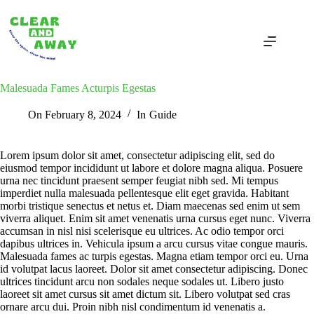
Skip
to
content
Malesuada Fames Acturpis Egestas
On
February 8, 2024
In
Guide
Lorem ipsum dolor sit amet, consectetur adipiscing elit, sed do
eiusmod tempor incididunt ut labore et dolore magna aliqua. Posuere
urna nec tincidunt praesent semper feugiat nibh sed. Mi tempus
imperdiet nulla malesuada pellentesque elit eget gravida. Habitant
morbi tristique senectus et netus et. Diam maecenas sed enim ut sem
viverra aliquet. Enim sit amet venenatis urna cursus eget nunc. Viverra
accumsan in nisl nisi scelerisque eu ultrices. Ac odio tempor orci
dapibus ultrices in. Vehicula ipsum a arcu cursus vitae congue mauris.
Malesuada fames ac turpis egestas. Magna etiam tempor orci eu. Urna
id volutpat lacus laoreet. Dolor sit amet consectetur adipiscing. Donec
ultrices tincidunt arcu non sodales neque sodales ut. Libero justo
laoreet sit amet cursus sit amet dictum sit. Libero volutpat sed cras
ornare arcu dui. Proin nibh nisl condimentum id venenatis a.