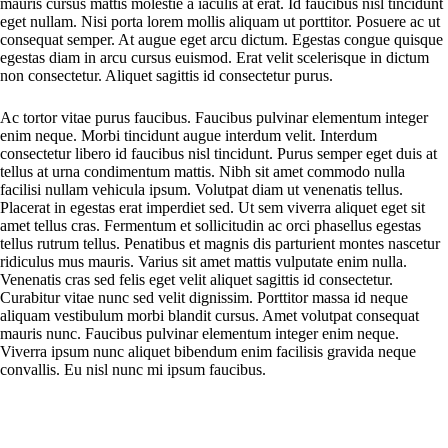
mauris cursus mattis molestie a iaculis at erat. Id faucibus nisl tincidunt
eget nullam. Nisi porta lorem mollis aliquam ut porttitor. Posuere ac ut
consequat semper. At augue eget arcu dictum. Egestas congue quisque
egestas diam in arcu cursus euismod. Erat velit scelerisque in dictum
non consectetur. Aliquet sagittis id consectetur purus.
Ac tortor vitae purus faucibus. Faucibus pulvinar elementum integer
enim neque. Morbi tincidunt augue interdum velit. Interdum
consectetur libero id faucibus nisl tincidunt. Purus semper eget duis at
tellus at urna condimentum mattis. Nibh sit amet commodo nulla
facilisi nullam vehicula ipsum. Volutpat diam ut venenatis tellus.
Placerat in egestas erat imperdiet sed. Ut sem viverra aliquet eget sit
amet tellus cras. Fermentum et sollicitudin ac orci phasellus egestas
tellus rutrum tellus. Penatibus et magnis dis parturient montes nascetur
ridiculus mus mauris. Varius sit amet mattis vulputate enim nulla.
Venenatis cras sed felis eget velit aliquet sagittis id consectetur.
Curabitur vitae nunc sed velit dignissim. Porttitor massa id neque
aliquam vestibulum morbi blandit cursus. Amet volutpat consequat
mauris nunc. Faucibus pulvinar elementum integer enim neque.
Viverra ipsum nunc aliquet bibendum enim facilisis gravida neque
convallis. Eu nisl nunc mi ipsum faucibus.